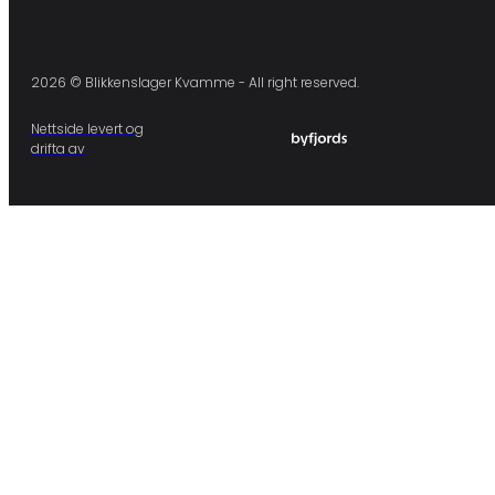
2026 © Blikkenslager Kvamme - All right reserved.
Nettside levert og
drifta av