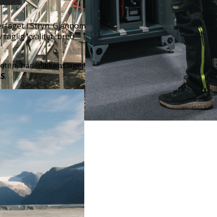
erfaget i Stryn. Gjennom
faglig kvalitet, bred
eten, har Blikkenslager
AS
.