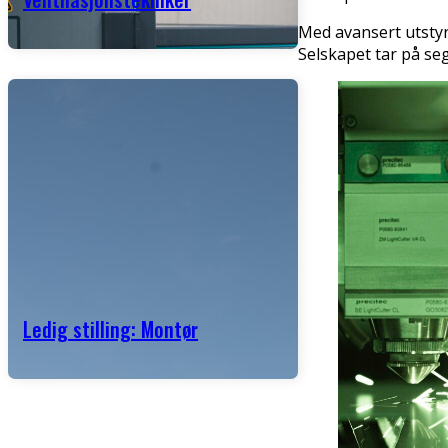
Med avansert utstyr
Selskapet tar på se
Ledig stilling: Montør