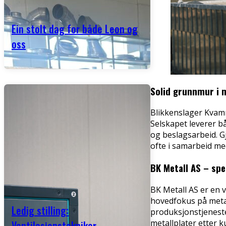
Ein stolt dag for både Leon og
oss
Solid grunnmur i 
Blikkenslager Kvamm
Selskapet leverer b
og beslagsarbeid. G
ofte i samarbeid me
BK Metall AS – spe
BK Metall AS er en 
hovedfokus på metal
Ledig stilling:
produksjonstjeneste
metallplater etter 
Ventilasjonstekniker