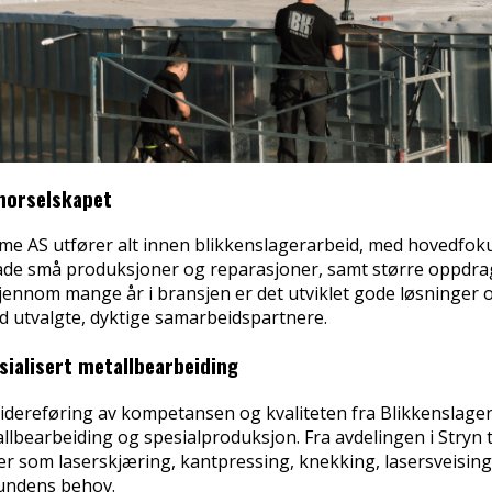
morselskapet
e AS utfører alt innen blikkenslagerarbeid, med hovedfoku
åde små produksjoner og reparasjoner, samt større oppdrag
jennom mange år i bransjen er det utviklet gode løsninger
d utvalgte, dyktige samarbeidspartnere.
sialisert metallbearbeiding
videreføring av kompetansen og kvaliteten fra Blikkenslag
lbearbeiding og spesialproduksjon. Fra avdelingen i Stryn 
r som laserskjæring, kantpressing, knekking, lasersveising
kundens behov.