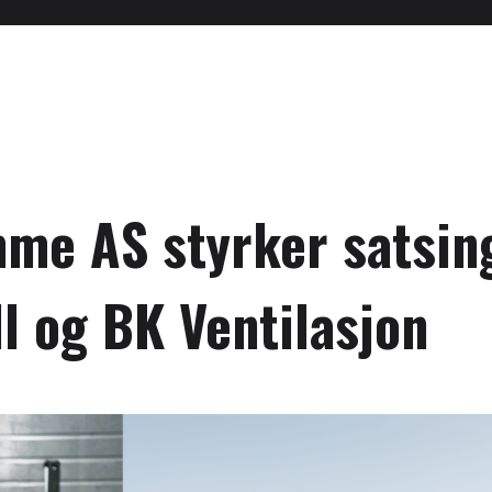
mme AS styrker satsi
l og BK Ventilasjon