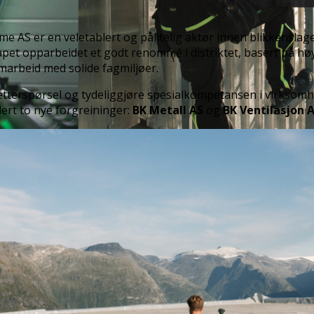
e AS er en veletablert og pålitelig aktør innen blikkenslag
pet opparbeidet et godt renommé i distriktet, basert på høy 
marbeid med solide fagmiljøer.
tterspørsel og tydeliggjøre spesialkompetansen i virksomh
rt to nye forgreininger:
BK Metall AS
og
BK Ventilasjon 