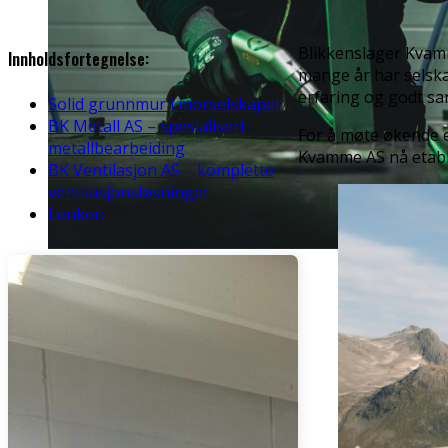
Blikkenslager Kvamm
Innholdsfortegnelse:
mange år har selska
erfaring og godt sa
Solid grunnmur i morselskapet
BK Metall AS – spesialisert
For å møte økende e
metallbearbeiding
Kvamme AS nå etable
BK Ventilasjon AS – komplette
ventilasjonsløsninger
Lenker: