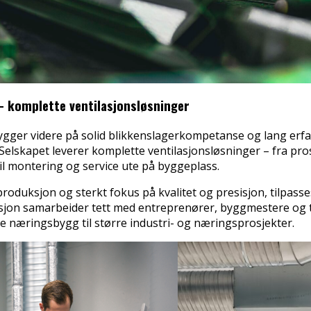
– komplette ventilasjonsløsninger
ygger videre på solid blikkenslagerkompetanse og lang erfar
 Selskapet leverer komplette ventilasjonsløsninger – fra pr
til montering og service ute på byggeplass.
oduksjon og sterkt fokus på kvalitet og presisjon, tilpasses
asjon samarbeider tett med entreprenører, byggmestere og 
re næringsbygg til større industri- og næringsprosjekter.