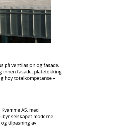
s på ventilasjon og fasade.
 innen fasade, platetekking
 og høy totalkompetanse –
er Kvamme AS, med
tilbyr selskapet moderne
 og tilpasning av