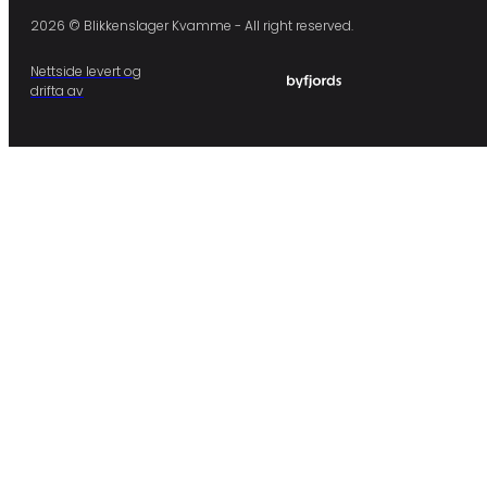
2026 © Blikkenslager Kvamme - All right reserved.
Nettside levert og
drifta av