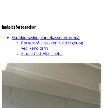
Innholdsfortegnelse:
Skreddersydde plantekasser etter mål
Cortenstål – vakker, rustfarget og
vedlikeholdsfri
Et unikt uttrykk i metall